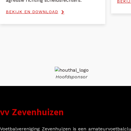
agressie richting scheidsrechters.
BEKI
BEKIJK EN DOWNLOAD
Hoofdsponsor
vv Zevenhuizen
Voetbalvereniging Zevenhuizen is een amateurvoetbalclu