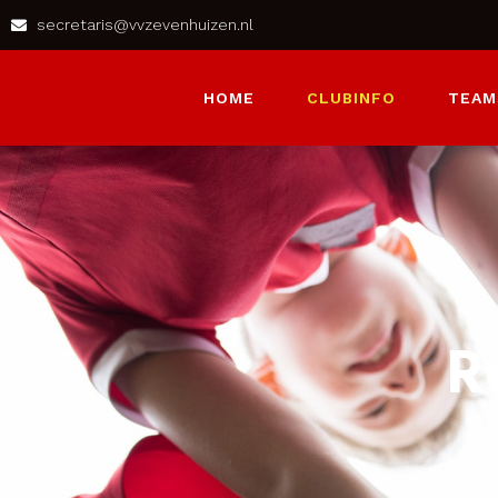
secretaris@vvzevenhuizen.nl
HOME
CLUBINFO
TEAM
R