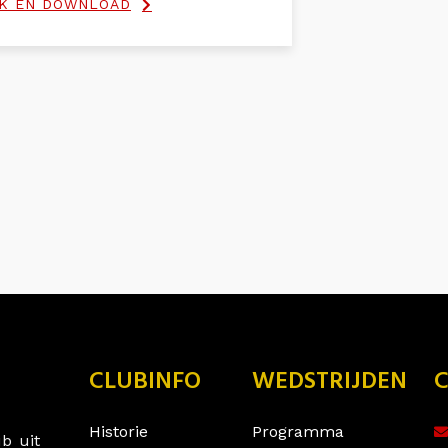
JK EN DOWNLOAD
CLUBINFO
WEDSTRIJDEN
Historie
Programma
b uit