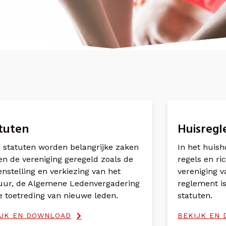
tuten
Huisreg
e statuten worden belangrijke zaken
In het huish
en de vereniging geregeld zoals de
regels en ri
nstelling en verkiezing van het
vereniging v
uur, de Algemene Ledenvergadering
reglement i
e toetreding van nieuwe leden.
statuten.
IJK EN DOWNLOAD
BEKIJK EN