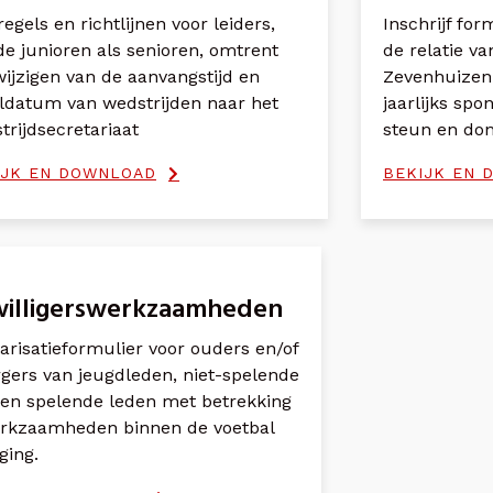
egels en richtlijnen voor leiders,
Inschrijf fo
de junioren als senioren, omtrent
de relatie va
wijzigen van de aanvangstijd en
Zevenhuizen'
ldatum van wedstrijden naar het
jaarlijks spo
trijdsecretariaat
steun en don
IJK EN DOWNLOAD
BEKIJK EN 
willigerswerkzaamheden
arisatieformulier voor ouders en/of
gers van jeugdleden, niet-spelende
 en spelende leden met betrekking
erkzaamheden binnen de voetbal
ging.