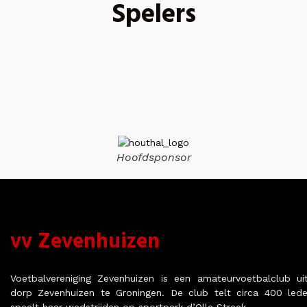
Spelers
Hoofdsponsor
vv Zevenhuizen
Voetbalvereniging Zevenhuizen is een amateurvoetbalclub ui
dorp Zevenhuizen te Groningen. De club telt circa 400 led
speelt haar wedstrijden op sportpark d’Olle Streek.