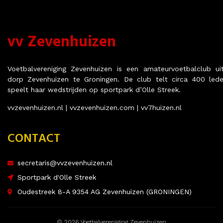
vv Zevenhuizen
Voetbalvereniging Zevenhuizen is een amateurvoetbalclub ui
dorp Zevenhuizen te Groningen. De club telt circa 400 led
speelt haar wedstrijden op sportpark d’Olle Streek.
vvzevenhuizen.nl | vvzevenhuizen.com | vv7huizen.nl
CONTACT
secretaris@vvzevenhuizen.nl
Sportpark d'Olle Streek
Oudestreek 8-A 9354 AG Zevenhuizen (GRONINGEN)
© 2026 Voetbalvereniging Zevenhuizen