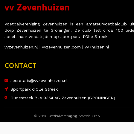
vv Zevenhuizen
Voetbalvereniging Zevenhuizen is een amateurvoetbalclub ui
dorp Zevenhuizen te Groningen. De club telt circa 400 led
speelt haar wedstrijden op sportpark d’Olle Streek.
vvzevenhuizen.nl | vvzevenhuizen.com | vv7huizen.nl
CONTACT
secretaris@vvzevenhuizen.nl
Sportpark d'Olle Streek
Oudestreek 8-A 9354 AG Zevenhuizen (GRONINGEN)
© 2026 Voetbalvereniging Zevenhuizen