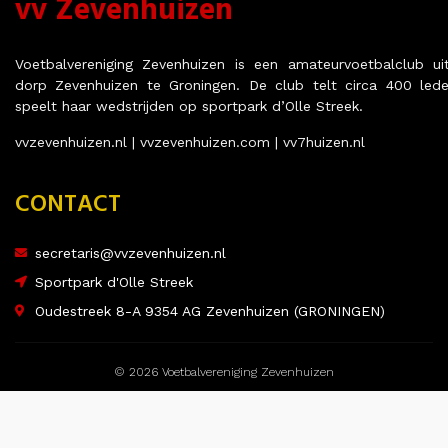
vv Zevenhuizen
Voetbalvereniging Zevenhuizen is een amateurvoetbalclub ui
dorp Zevenhuizen te Groningen. De club telt circa 400 led
speelt haar wedstrijden op sportpark d’Olle Streek.
vvzevenhuizen.nl | vvzevenhuizen.com | vv7huizen.nl
CONTACT
secretaris@vvzevenhuizen.nl
Sportpark d'Olle Streek
Oudestreek 8-A 9354 AG Zevenhuizen (GRONINGEN)
© 2026 Voetbalvereniging Zevenhuizen