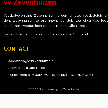
vv Zevenhuizen
Voetbalvereniging Zevenhuizen is een amateurvoetbalclub ui
dorp Zevenhuizen te Groningen. De club telt circa 400 led
speelt haar wedstrijden op sportpark d’Olle Streek.
vvzevenhuizen.nl | vvzevenhuizen.com | vv7huizen.nl
CONTACT
secretaris@vvzevenhuizen.nl
Sportpark d'Olle Streek
Oudestreek 8-A 9354 AG Zevenhuizen (GRONINGEN)
© 2026 Voetbalvereniging Zevenhuizen